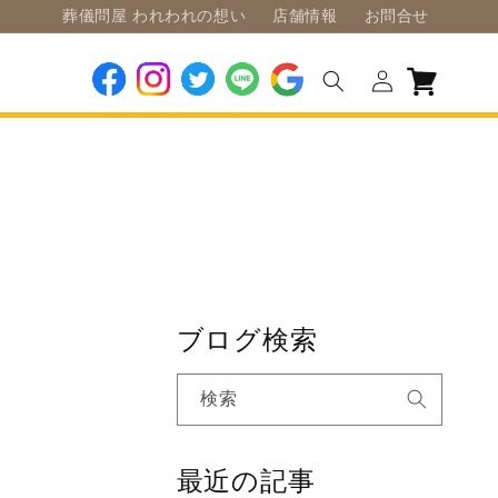
葬儀問屋 われわれの想い
店舗情報
お問合せ
ロ
カ
グ
ー
Facebook
Instagram
Twitter
LINE
Google
イ
ト
ン
ブログ検索
検索
最近の記事