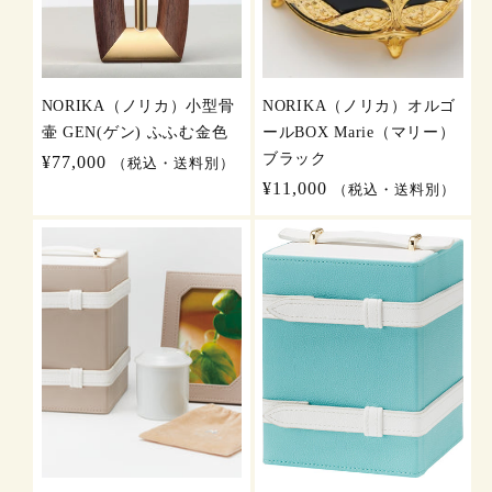
NORIKA（ノリカ）小型骨
NORIKA（ノリカ）オルゴ
壷 GEN(ゲン) ふふむ金色
ールBOX Marie（マリー）
ブラック
通
¥77,000
（税込・送料別）
常
通
¥11,000
（税込・送料別）
価
常
格
価
格