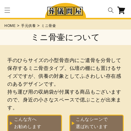
カ
コンテ
ー
ト
ンツに
HOME
手元供養
ミニ骨壷
ミニ骨壷について
進む
⼿のひらサイズの⼩型⾻壺内にご遺⾻を分⾻して
保存するミニ⾻壺タイプ。仏壇の棚にも置けるサ
イズですが、供養の対象としてふさわしい存在感
のあるデザインです。
持ち運び⽤の収納袋が付属する商品もございます
ので、⾝近の⼩さなスペースで偲ぶことが出来ま
す。
こんな方へ
こんなシーンで
お勧めします
選ばれています