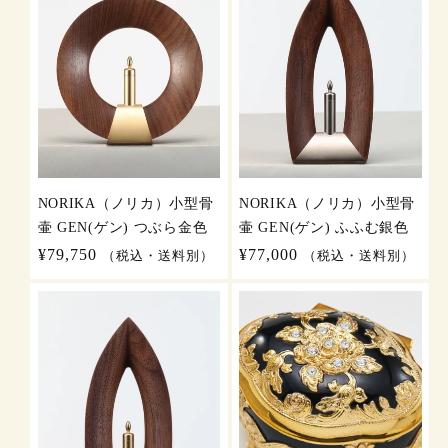
NORIKA（ノリカ）小型骨
NORIKA（ノリカ）小型骨
壷 GEN(ゲン) つぶら金色
壷 GEN(ゲン) ふふむ銀色
通
¥79,750
通
¥77,000
（税込・送料別）
（税込・送料別）
常
常
価
価
格
格