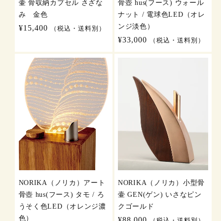
壷 骨収納カプセル さざな
骨壺 hus(フース) ウォール
み 金色
ナット / 電球色LED（オレ
ンジ淡色）
通
¥15,400
（税込・送料別）
常
通
¥33,000
（税込・送料別）
価
常
格
価
格
NORIKA（ノリカ）アート
NORIKA（ノリカ）小型骨
骨壺 hus(フース) タモ / ろ
壷 GEN(ゲン) いさなピン
うそく色LED（オレンジ濃
クゴールド
色）
通
¥88,000
（税込・送料別）