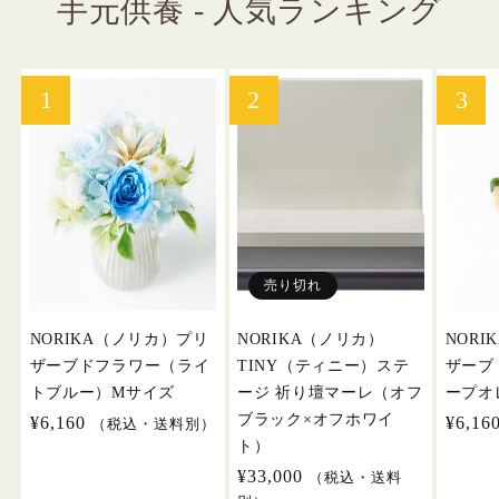
手元供養 - 人気ランキング
売り切れ
NORIKA（ノリカ）プリ
NORIKA（ノリカ）
NOR
ザーブドフラワー（ライ
TINY（ティニー）ステ
ザーブ
トブルー）Mサイズ
ージ 祈り壇マーレ（オフ
ープオ
ブラック×オフホワイ
通
¥6,160
通
¥6,16
（税込・送料別）
ト）
常
常
価
価
通
¥33,000
（税込・送料
格
格