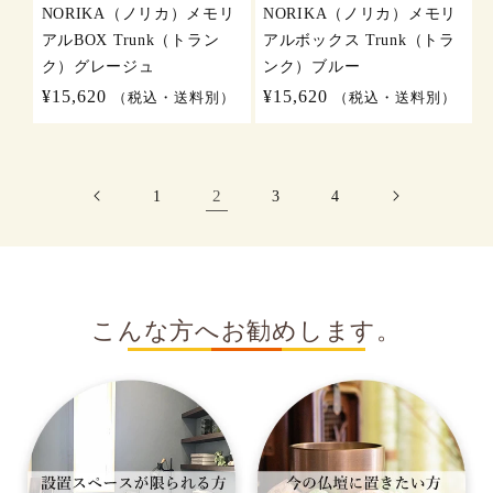
NORIKA（ノリカ）メモリ
NORIKA（ノリカ）メモリ
アルBOX Trunk（トラン
アルボックス Trunk（トラ
ク）グレージュ
ンク）ブルー
通
¥15,620
通
¥15,620
（税込・送料別）
（税込・送料別）
常
常
価
価
格
格
2
1
3
4
こんな方へお勧めします。