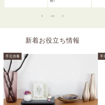
常
別）
価
格
の
1
/
9
新着お役立ち情報
手元供養
手