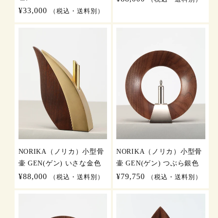
常
通
¥33,000
（税込・送料別）
価
常
格
価
格
NORIKA（ノリカ）小型骨
NORIKA（ノリカ）小型骨
壷 GEN(ゲン) いさな金色
壷 GEN(ゲン) つぶら銀色
通
¥88,000
通
¥79,750
（税込・送料別）
（税込・送料別）
常
常
価
価
格
格