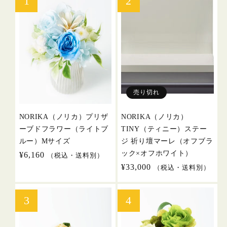
売り切れ
NORIKA（ノリカ）プリザ
NORIKA（ノリカ）
ーブドフラワー（ライトブ
TINY（ティニー）ステー
ルー）Mサイズ
ジ 祈り壇マーレ（オフブラ
ック×オフホワイト）
通
¥6,160
（税込・送料別）
常
通
¥33,000
（税込・送料別）
価
常
格
価
格