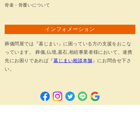
骨壷・骨覆いについて
インフォメーション
葬儀問屋では『墓じまい』に困っている方の支援をおこな
っています。 葬儀,仏壇,墓石,相続事業者様において、連携
先にお困りであれば『
墓じまい相談本舗
』にお問合せ下さ
い。
Facebook
Instagram
Twitter
LINE
Google
決
済
Copyright © 2026 sogi-tonya.com All Rights reserved.