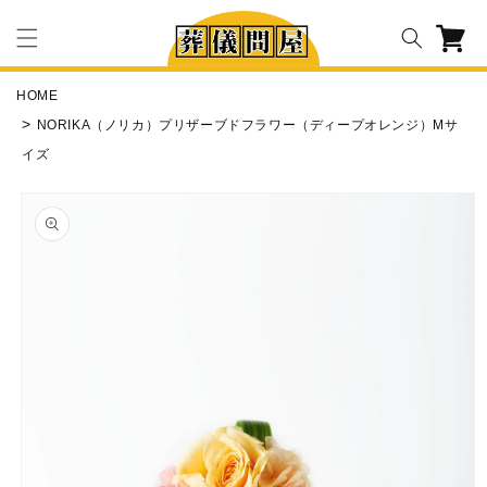
コンテ
カ
ンツに
ー
進む
ト
HOME
NORIKA（ノリカ）プリザーブドフラワー（ディープオレンジ）Mサ
イズ
商品情
報にス
キップ