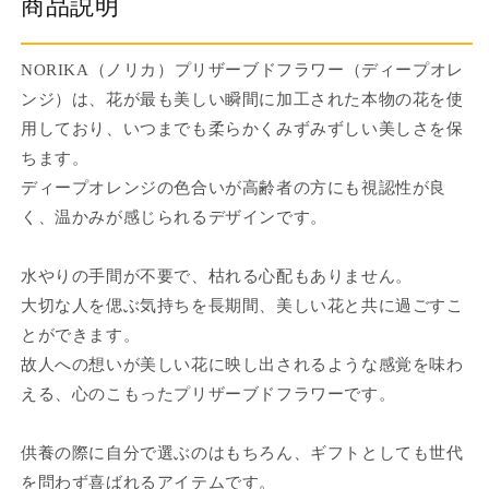
商品説明
ド
ド
フ
フ
ラ
ラ
NORIKA（ノリカ）プリザーブドフラワー（ディープオレ
ワ
ワ
ンジ）は、花が最も美しい瞬間に加工された本物の花を使
ー
ー
用しており、いつまでも柔らかくみずみずしい美しさを保
（デ
（デ
ちます。
ィ
ィ
ディープオレンジの色合いが高齢者の方にも視認性が良
ー
ー
く、温かみが感じられるデザインです。
プ
プ
オ
オ
水やりの手間が不要で、枯れる心配もありません。
レ
レ
ン
ン
大切な人を偲ぶ気持ちを長期間、美しい花と共に過ごすこ
ジ）
ジ）
とができます。
M
M
故人への想いが美しい花に映し出されるような感覚を味わ
サ
サ
える、心のこもったプリザーブドフラワーです。
イ
イ
ズ
ズ
供養の際に自分で選ぶのはもちろん、ギフトとしても世代
の
の
を問わず喜ばれるアイテムです。
数
数