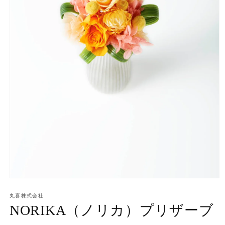
モ
ー
丸喜株式会社
ダ
NORIKA（ノリカ）プリザーブ
ル
で