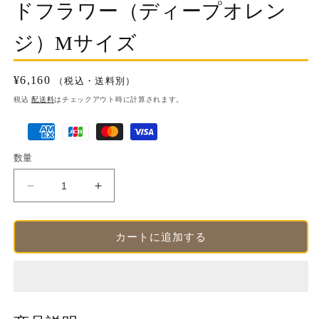
メ
ドフラワー（ディープオレン
デ
ィ
ジ）Mサイズ
ア
(1)
を
開
通
¥6,160
（税込・送料別）
く
常
税込
配送料
はチェックアウト時に計算されます。
価
決
格
済
数量
方
法
NORIKA（ノ
NORIKA（ノ
リ
リ
カ）
カ）
カートに追加する
プ
プ
リ
リ
ザ
ザ
ー
ー
ブ
ブ