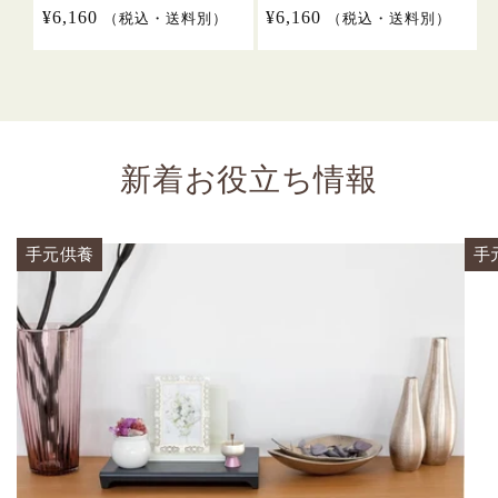
通
¥6,160
通
¥6,160
（税込・送料別）
（税込・送料別）
常
常
価
価
格
格
新着お役立ち情報
手元供養
手