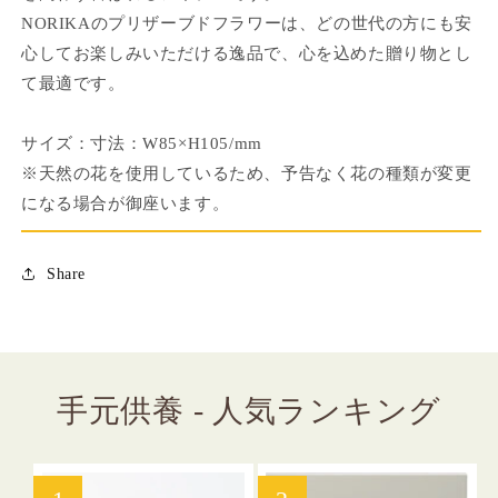
量
量
NORIKAのプリザーブドフラワーは、どの世代の方にも安
を
を
心してお楽しみいただける逸品で、心を込めた贈り物とし
減
増
て最適です。
ら
や
す
す
サイズ：寸法：W85×H105/mm
※天然の花を使用しているため、予告なく花の種類が変更
になる場合が御座います。
Share
手元供養 - 人気ランキング