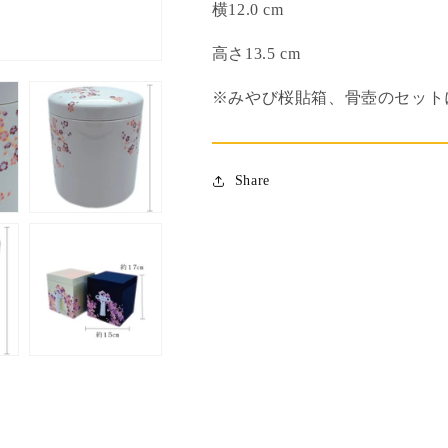
横12.0 cm
を
を
減
増
高さ13.5 cm
ら
や
す
す
※みやび桜貼箱、骨壺のセット
Share