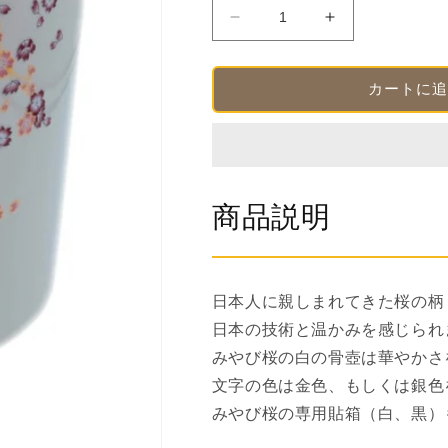
法
骨
骨
壺
壺
み
み
カートに追
や
や
び
び
桜
桜
白
白
４
４
商品説明
寸
寸
【名
【名
入
入
れ
れ
日本人に親しまれてきた桜の柄
対
対
日本の技術と温かみを感じられ
応
応
みやび桜の白の骨壺は華やかさ
可】
可】
文字の色は金色、もしくは銀色
の
の
数
数
みやび桜の専用貼箱（白、黒）
量
量