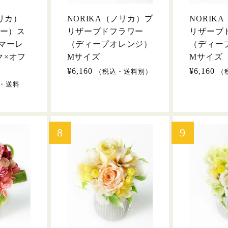
ノリカ）
NORIKA（ノリカ）プ
NORIK
ニー）ス
リザーブドフラワー
リザーブ
マーレ
（ディープオレンジ）
（ディー
ク×オフ
Mサイズ
Mサイズ
通
¥6,160
通
¥6,160
（税込・送料別）
（
常
常
・送料
価
価
格
格