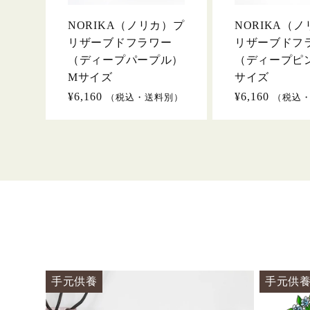
NORIKA（ノリカ）プ
NORIKA（
リザーブドフラワー
リザーブドフ
（ディープパープル）
（ディープピ
Mサイズ
サイズ
通
¥6,160
通
¥6,160
（税込・送料別）
（税込
常
常
価
価
格
格
手元供養
手元供