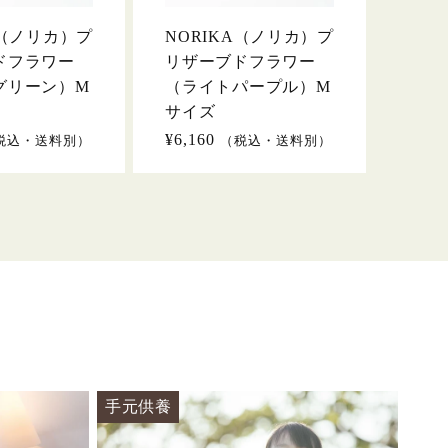
A（ノリカ）プ
NORIKA（ノリカ）プ
ドフラワー
リザーブドフラワー
グリーン）M
（ライトパープル）M
サイズ
通
¥6,160
税込・送料別）
（税込・送料別）
常
価
格
手元供養