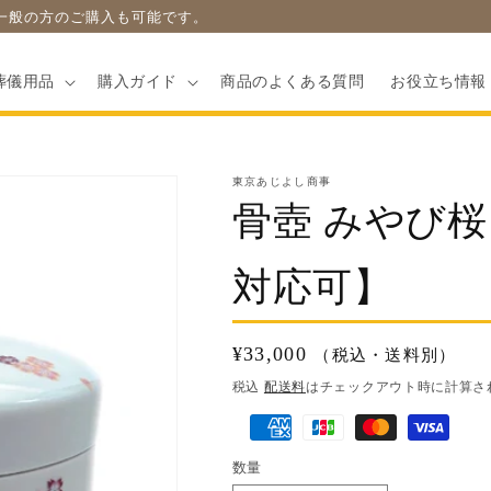
一般の方のご購入も可能です。
葬儀用品
購入ガイド
商品のよくある質問
お役立ち情報
東京あじよし商事
骨壺 みやび
対応可】
通
¥33,000
（税込・送料別）
常
税込
配送料
はチェックアウト時に計算さ
価
決
格
済
数量
方