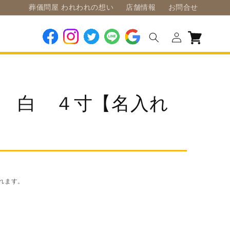
葬儀問屋 われわれの想い
店舗情報
お問合せ
ロ
カ
グ
ー
Facebook
Instagram
Twitter
LINE
Google
イ
ト
ン
桜 白 ４寸【名入れ
れます。