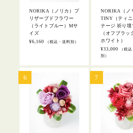
NORIKA（ノリカ）プ
NORIKA（
リザーブドフラワー
TINY（ティ
（ライトブルー）Mサ
テージ 祈り壇
イズ
（オフブラッ
ホワイト）
通
¥6,160
（税込・送料別）
常
通
¥33,000
（税込
価
常
別）
格
価
格