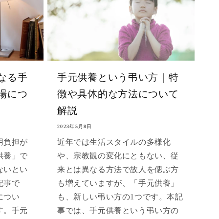
なる手
手元供養という弔い方｜特
場につ
徴や具体的な方法について
解説
2023年5月8日
用負担が
近年では生活スタイルの多様化
供養」で
や、宗教観の変化にともない、従
ないとい
来とは異なる方法で故人を偲ぶ方
記事で
も増えていますが、「手元供養」
につい
も、新しい弔い方の1つです。本記
す。手元
事では、手元供養という弔い方の