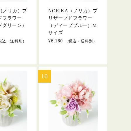
A（ノリカ）プ
NORIKA（ノリカ）プ
ドフラワー
リザーブドフラワー
プグリーン）
（ディープブルー）M
サイズ
通
¥6,160
税込・送料別）
（税込・送料別）
常
価
格