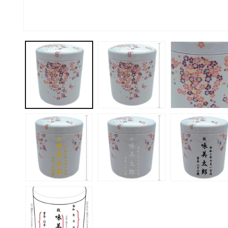
モ
ー
ダ
ル
で
メ
デ
ィ
ア
(1)
を
開
く