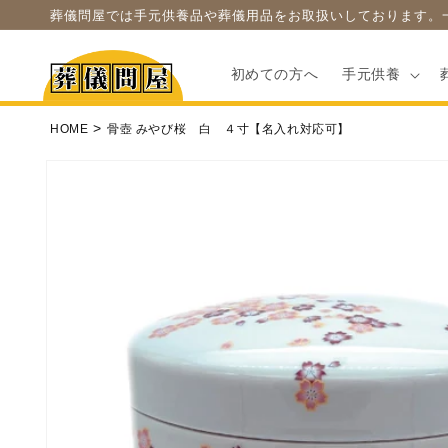
コンテ
葬儀問屋では手元供養品や葬儀用品をお取扱いしております。
ンツに
進む
初めての方へ
手元供養
HOME
骨壺 みやび桜 白 ４寸【名入れ対応可】
商品情
報にス
キップ