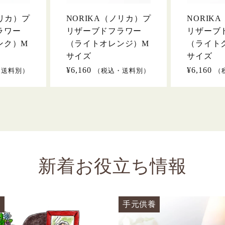
ノリカ）プ
NORIKA（ノリカ）プ
NORIK
ラワー
リザーブドフラワー
リザーブ
ンク）M
（ライトオレンジ）M
（ライト
サイズ
サイズ
通
¥6,160
通
¥6,160
・送料別）
（税込・送料別）
（
常
常
価
価
格
格
新着お役立ち情報
養
手元供養