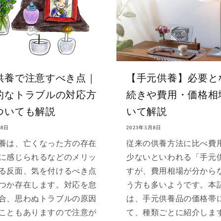
供養で注意すべき点｜
【手元供養】必要と
的なトラブルの対応方
続きや費用・価格相
ついても解説
いて解説
月8日
2023年5月8日
養は、亡くなった方の存在
従来の供養方法に比べ費
に感じられるなどのメリッ
少ないといわれる「手元
る反面、気を付けるべき点
すが、費用相場が分から
つか存在します。対応を怠
う方も多いようです。本
合、思わぬトラブルの原因
は、手元供養品の価格帯
こともありますので注意が
て、種類ごとに紹介しま