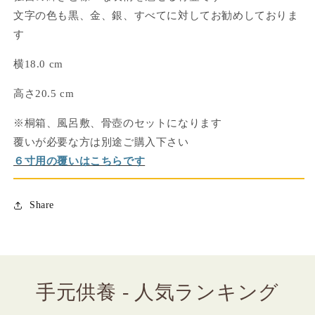
可】
可】
文字の色も黒、金、銀、すべてに
対してお勧めしておりま
の
の
す
数
数
量
量
横18.0 cm
を
を
高さ20.5 cm
減
増
ら
や
※桐箱、風呂敷、骨壺のセットになります
す
す
覆いが必要な方は別途ご購入下さい
６寸用の覆いはこちらです
Share
手元供養 - 人気ランキング