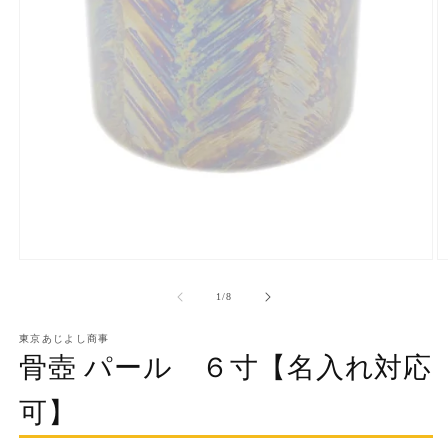
モ
ー
の
1
/
8
ダ
ル
で
東京あじよし商事
メ
骨壺 パール ６寸【名入れ対応
デ
ィ
可】
ア
(1)
(2
を