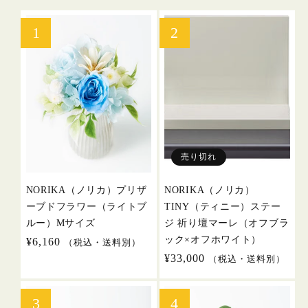
売り切れ
NORIKA（ノリカ）プリザ
NORIKA（ノリカ）
ーブドフラワー（ライトブ
TINY（ティニー）ステー
ルー）Mサイズ
ジ 祈り壇マーレ（オフブラ
ック×オフホワイト）
通
¥6,160
（税込・送料別）
常
通
¥33,000
（税込・送料別）
価
常
格
価
格