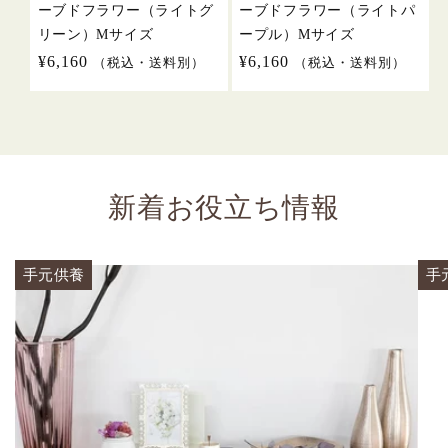
ーブドフラワー（ライトグ
ーブドフラワー（ライトパ
リーン）Mサイズ
ープル）Mサイズ
通
¥6,160
通
¥6,160
（税込・送料別）
（税込・送料別）
常
常
価
価
格
格
新着お役立ち情報
手元供養
手