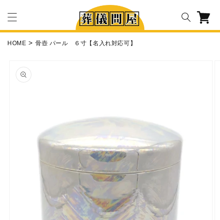
コンテ
カ
ンツに
ー
進む
ト
HOME
骨壺 パール ６寸【名入れ対応可】
商品情
報にス
キップ