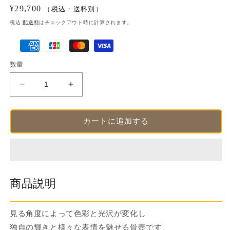
開
通
¥29,700
（税込・送料別）
く
常
税込
配送料
はチェックアウト時に計算されます。
価
決
格
済
数量
方
法
骨
骨
壺
壺
パ
パ
カートに追加する
ー
ー
ル
ル
６
６
寸
寸
【名
【名
商品説明
入
入
れ
れ
対
対
見る角度によって色彩と光沢が変化し
応
応
独自の輝きと様々な表情を魅せる骨壺です