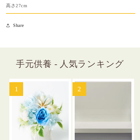
の
の
高さ27cm
数
数
量
量
を
を
Share
減
増
ら
や
す
す
手元供養 - 人気ランキング