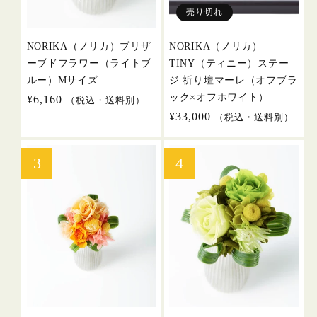
売り切れ
NORIKA（ノリカ）プリザ
NORIKA（ノリカ）
ーブドフラワー（ライトブ
TINY（ティニー）ステー
ルー）Mサイズ
ジ 祈り壇マーレ（オフブラ
ック×オフホワイト）
通
¥6,160
（税込・送料別）
常
通
¥33,000
（税込・送料別）
価
常
格
価
格