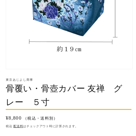
モ
ー
東京あじよし商事
ダ
骨覆い・骨壺カバー 友禅 グ
ル
で
メ
レー ５寸
デ
ィ
ア
通
¥8,800
（税込・送料別）
(1)
を
常
税込
配送料
はチェックアウト時に計算されます。
開
価
決
く