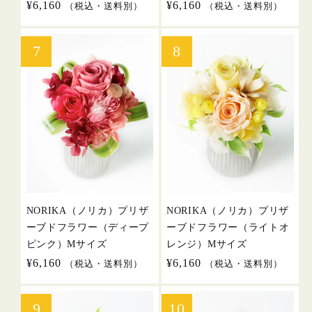
通
¥6,160
通
¥6,160
（税込・送料別）
（税込・送料別）
常
常
価
価
格
格
NORIKA（ノリカ）プリザ
NORIKA（ノリカ）プリザ
ーブドフラワー（ディープ
ーブドフラワー（ライトオ
ピンク）Mサイズ
レンジ）Mサイズ
通
¥6,160
通
¥6,160
（税込・送料別）
（税込・送料別）
常
常
価
価
格
格