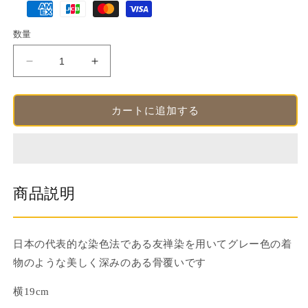
格
済
数量
方
法
骨
骨
覆
覆
い・
い・
カートに追加する
骨
骨
壺
壺
カ
カ
バ
バ
ー
ー
商品説明
友
友
禅
禅
グ
グ
日本の代表的な染色法である友禅染を用いてグレー色の着
レ
レ
物のような美しく深みのある骨覆いです
ー
ー
５
５
横19cm
寸
寸