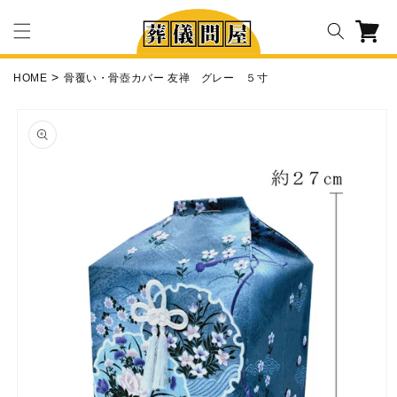
コンテ
カ
ンツに
ー
進む
ト
HOME
骨覆い・骨壺カバー 友禅 グレー ５寸
商品情
報にス
キップ