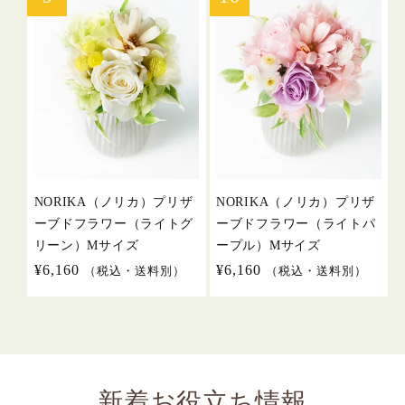
NORIKA（ノリカ）プリザ
NORIKA（ノリカ）プリザ
ーブドフラワー（ライトグ
ーブドフラワー（ライトパ
リーン）Mサイズ
ープル）Mサイズ
通
¥6,160
通
¥6,160
（税込・送料別）
（税込・送料別）
常
常
価
価
格
格
新着お役立ち情報