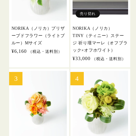
売り切れ
NORIKA（ノリカ）プリザ
NORIKA（ノリカ）
ーブドフラワー（ライトブ
TINY（ティニー）ステー
ルー）Mサイズ
ジ 祈り壇マーレ（オフブラ
ック×オフホワイト）
通
¥6,160
（税込・送料別）
常
通
¥33,000
（税込・送料別）
価
常
格
価
格