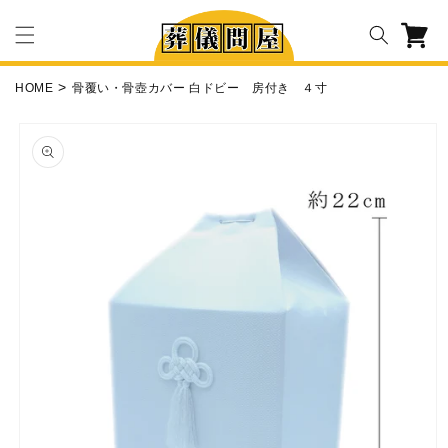
コンテ
カ
ンツに
ー
進む
ト
HOME
骨覆い・骨壺カバー 白ドビー 房付き ４寸
商品情
報にス
キップ