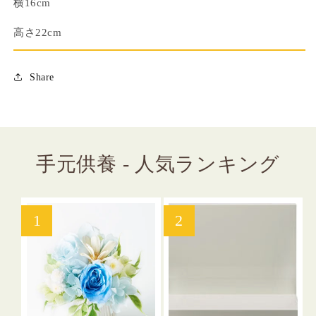
横16cm
４
４
寸
寸
高さ22cm
の
の
数
数
量
量
Share
を
を
減
増
ら
や
す
す
手元供養 - 人気ランキング