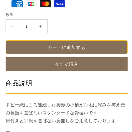
格
済
数量
方
法
骨
骨
覆
覆
い・
い・
カートに追加する
骨
骨
壺
壺
カ
カ
今すぐ購入
バ
バ
ー
ー
商品説明
白
白
ド
ド
ビ
ビ
ドビー織による連続した菱形の小柄が白地に深みを与え壺
ー
ー
の種類を選ばないスタンダードな骨覆いです
房
房
付
付
房付きと宗派を選ばない房無しをご用意しております
き
き