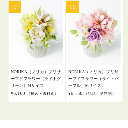
価
価
格
格
NORIKA（ノリカ）プリザ
NORIKA（ノリカ）プリザ
ーブドフラワー（ライトグ
ーブドフラワー（ライトパ
リーン）Mサイズ
ープル）Mサイズ
通
¥6,160
通
¥6,160
（税込・送料別）
（税込・送料別）
常
常
価
価
格
格