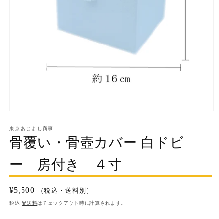
モ
ー
東京あじよし商事
ダ
骨覆い・骨壺カバー 白ドビ
ル
で
メ
ー 房付き ４寸
デ
ィ
ア
通
¥5,500
（税込・送料別）
(1)
を
常
税込
配送料
はチェックアウト時に計算されます。
開
価
決
く