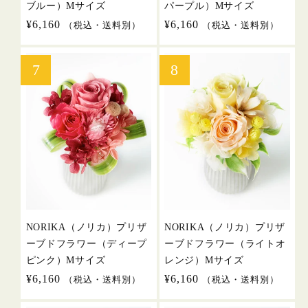
ブルー）Mサイズ
パープル）Mサイズ
通
¥6,160
通
¥6,160
（税込・送料別）
（税込・送料別）
常
常
価
価
格
格
NORIKA（ノリカ）プリザ
NORIKA（ノリカ）プリザ
ーブドフラワー（ディープ
ーブドフラワー（ライトオ
ピンク）Mサイズ
レンジ）Mサイズ
通
¥6,160
通
¥6,160
（税込・送料別）
（税込・送料別）
常
常