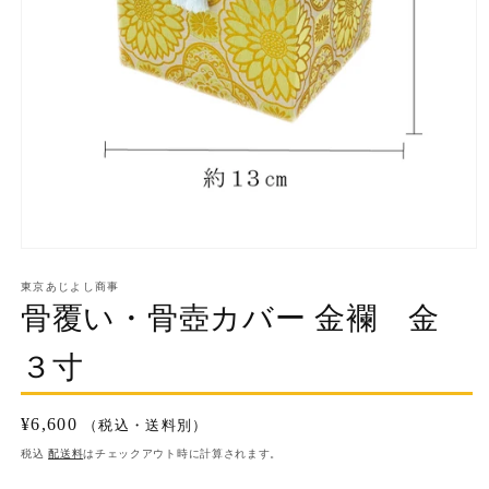
モ
ー
東京あじよし商事
ダ
骨覆い・骨壺カバー 金襴 金
ル
で
メ
３寸
デ
ィ
ア
通
¥6,600
（税込・送料別）
(1)
を
常
税込
配送料
はチェックアウト時に計算されます。
開
価
決
く