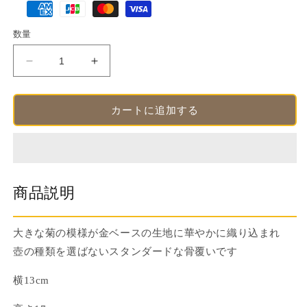
格
済
数量
方
法
骨
骨
覆
覆
い・
い・
カートに追加する
骨
骨
壺
壺
カ
カ
バ
バ
ー
ー
商品説明
金
金
襴
襴
金
金
大きな菊の模様が金ベースの生地に華やかに織り込まれ
３
３
壺の種類を選ばないスタンダードな骨覆いです
寸
寸
横13cm
の
の
数
数