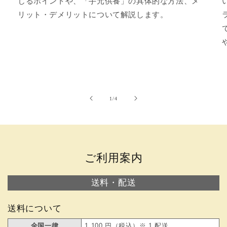
じるポイントや、「手元供養」の具体的な方法、メ
リット・デメリットについて解説します。
の
1
/
4
ご利用案内
送料・配送
送料について
全国一律
1,100 円（税込）※ 1 配送