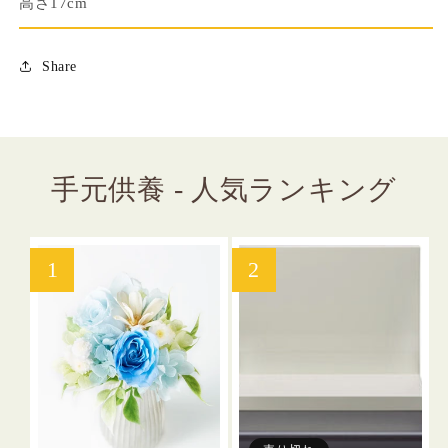
高さ17cm
量
量
を
を
減
増
Share
ら
や
す
す
手元供養 - 人気ランキング