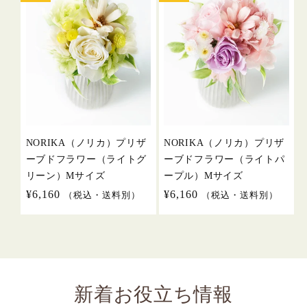
NORIKA（ノリカ）プリザ
NORIKA（ノリカ）プリザ
ーブドフラワー（ライトグ
ーブドフラワー（ライトパ
リーン）Mサイズ
ープル）Mサイズ
通
¥6,160
通
¥6,160
（税込・送料別）
（税込・送料別）
常
常
価
価
格
格
新着お役立ち情報