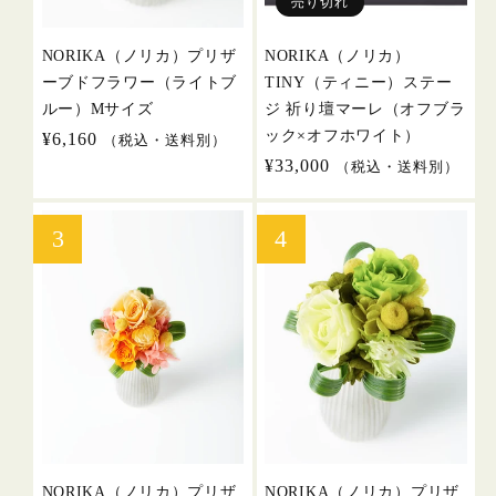
売り切れ
NORIKA（ノリカ）プリザ
NORIKA（ノリカ）
ーブドフラワー（ライトブ
TINY（ティニー）ステー
ルー）Mサイズ
ジ 祈り壇マーレ（オフブラ
ック×オフホワイト）
通
¥6,160
（税込・送料別）
常
通
¥33,000
（税込・送料別）
価
常
格
価
格
NORIKA（ノリカ）プリザ
NORIKA（ノリカ）プリザ