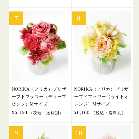
常
常
価
価
格
格
NORIKA（ノリカ）プリザ
NORIKA（ノリカ）プリザ
ーブドフラワー（ディープ
ーブドフラワー（ライトオ
ピンク）Mサイズ
レンジ）Mサイズ
通
¥6,160
通
¥6,160
（税込・送料別）
（税込・送料別）
常
常
価
価
格
格