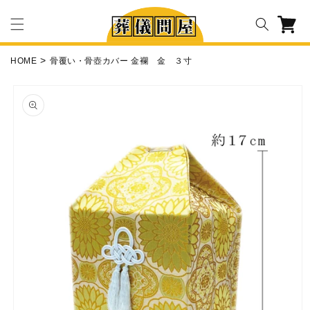
コンテ
カ
ンツに
ー
進む
ト
HOME
骨覆い・骨壺カバー 金襴 金 ３寸
商品情
報にス
キップ