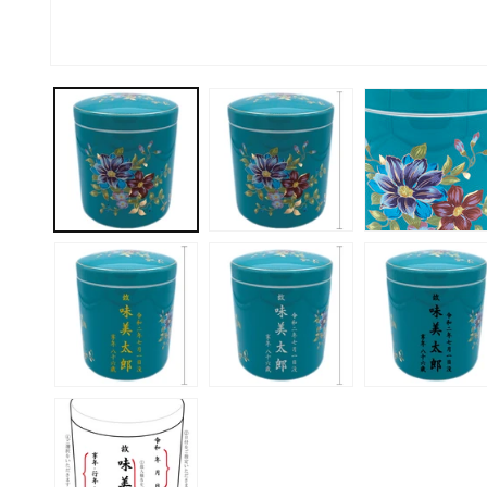
モ
ー
ダ
ル
で
メ
デ
ィ
ア
(1)
を
開
く