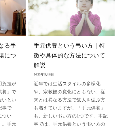
なる手
手元供養という弔い方｜特
場につ
徴や具体的な方法について
解説
2023年5月8日
用負担が
近年では生活スタイルの多様化
供養」で
や、宗教観の変化にともない、従
ないとい
来とは異なる方法で故人を偲ぶ方
記事で
も増えていますが、「手元供養」
につい
も、新しい弔い方の1つです。本記
す。手元
事では、手元供養という弔い方の