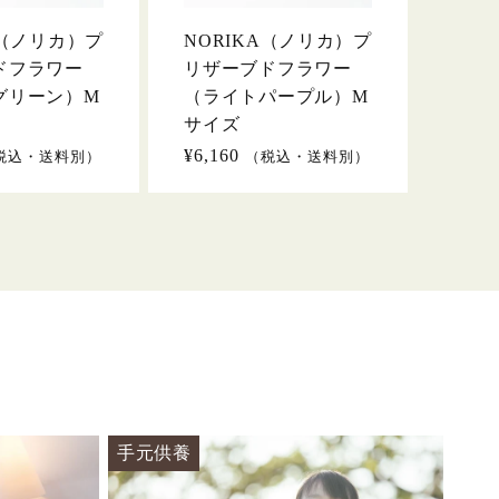
A（ノリカ）プ
NORIKA（ノリカ）プ
ドフラワー
リザーブドフラワー
グリーン）M
（ライトパープル）M
サイズ
通
¥6,160
税込・送料別）
（税込・送料別）
常
価
格
手元供養