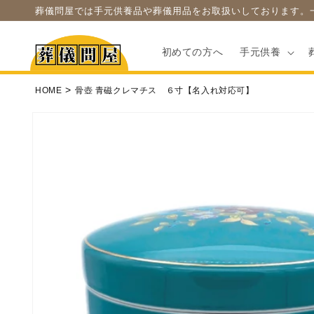
コンテ
葬儀問屋では手元供養品や葬儀用品をお取扱いしております。
ンツに
進む
初めての方へ
手元供養
HOME
骨壺 青磁クレマチス ６寸【名入れ対応可】
商品情
報にス
キップ