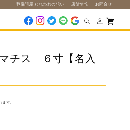
葬儀問屋 われわれの想い
店舗情報
お問合せ
ロ
カ
グ
ー
Facebook
Instagram
Twitter
LINE
Google
イ
ト
ン
レマチス ６寸【名入
れます。