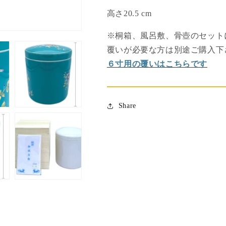
数
数
高さ20.5 cm
量
量
を
を
※桐箱、風呂敷、骨壺のセット
減
増
覆いが必要な方は別途ご購入下
ら
や
６寸用の覆いはこちらです
す
す
Share