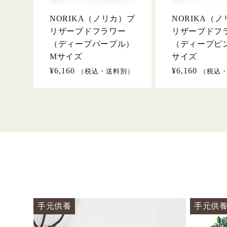
NORIKA（ノリカ）プ
NORIKA（
リザーブドフラワー
リザーブドフ
（ディープパープル）
（ディープピ
Mサイズ
サイズ
通
¥6,160
通
¥6,160
（税込・送料別）
（税込
常
常
価
価
格
格
手元供養
手元供