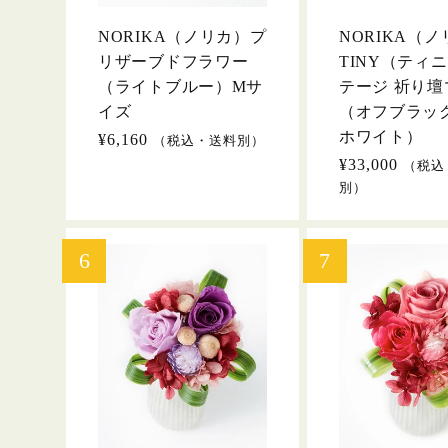
NORIKA（ノリカ）プ
NORIKA（
リザーブドフラワー
TINY（ティ
（ライトブルー）Mサ
テージ 祈り壇
イズ
（オフブラッ
ホワイト）
通
¥6,160
（税込・送料別）
常
通
¥33,000
（税込
価
常
別）
格
価
格