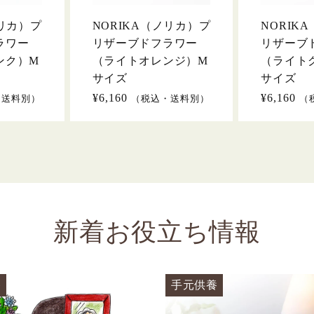
ノリカ）プ
NORIKA（ノリカ）プ
NORIK
ラワー
リザーブドフラワー
リザーブ
ンク）M
（ライトオレンジ）M
（ライト
サイズ
サイズ
通
¥6,160
通
¥6,160
・送料別）
（税込・送料別）
（
常
常
価
価
格
格
新着お役立ち情報
養
手元供養