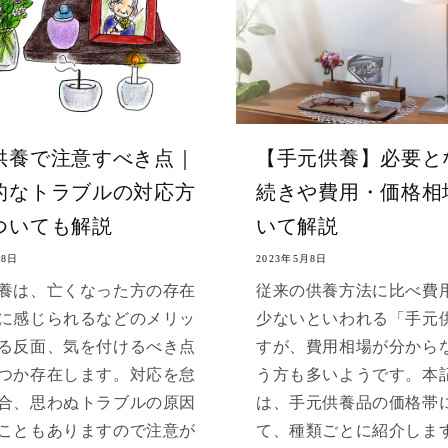
供養で注意すべき点｜
【手元供養】必要と
的なトラブルの対応方
続きや費用・価格相
ついても解説
いて解説
月8日
2023年5月8日
養は、亡くなった方の存在
従来の供養方法に比べ費
に感じられるなどのメリッ
少ないといわれる「手元
る反面、気を付けるべき点
すが、費用相場が分から
つか存在します。対応を怠
う方も多いようです。本
合、思わぬトラブルの原因
は、手元供養品の価格帯
こともありますので注意が
て、種類ごとに紹介しま