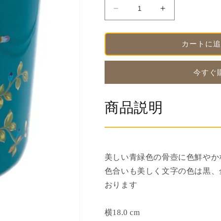
法
骨
骨
壺
壺
青
青
カートに追
磁
磁
ク
ク
レ
レ
今すぐ
マ
マ
チ
チ
商品説明
ス
ス
６
６
寸
寸
【名
【名
入
入
美しい青緑色の骨壺に色鮮やか
れ
れ
色合いも美しく文字の色は黒、
対
対
おります
応
応
可】
可】
横18.0 cm
の
の