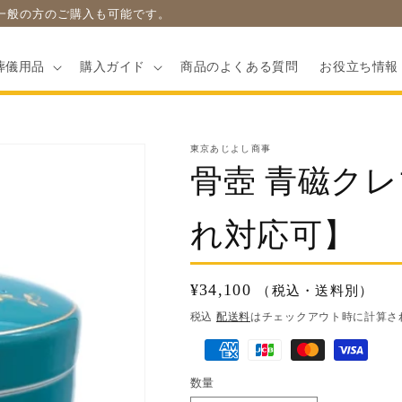
一般の方のご購入も可能です。
葬儀用品
購入ガイド
商品のよくある質問
お役立ち情報
東京あじよし商事
骨壺 青磁ク
れ対応可】
通
¥34,100
（税込・送料別）
常
税込
配送料
はチェックアウト時に計算さ
価
決
格
済
数量
方