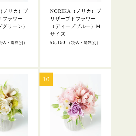
A（ノリカ）プ
NORIKA（ノリカ）プ
ドフラワー
リザーブドフラワー
プグリーン）
（ディープブルー）M
サイズ
通
¥6,160
税込・送料別）
（税込・送料別）
常
価
格