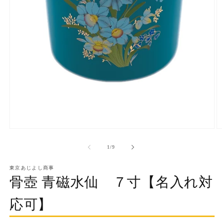
モ
ー
の
1
/
9
ダ
ル
で
東京あじよし商事
メ
骨壺 青磁水仙 ７寸【名入れ対
デ
ィ
応可】
ア
(1)
(2
を