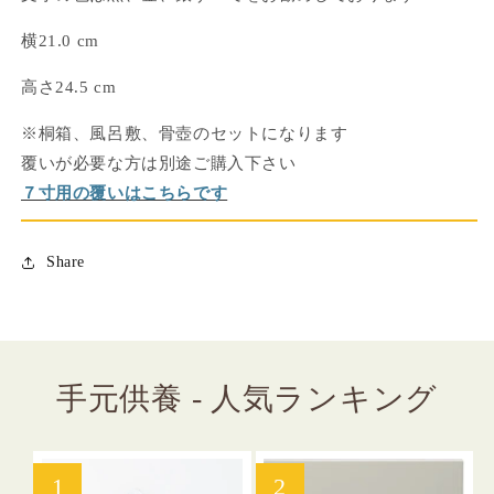
応
応
横
21.0 cm
可】
可】
の
の
高さ24.5 cm
数
数
量
量
※桐箱、風呂敷、骨壺のセットになります
を
を
覆いが必要な方は別途ご購入下さい
減
増
７寸用の覆いはこちらです
ら
や
す
す
Share
手元供養 - 人気ランキング