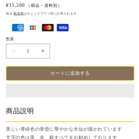
開
通
¥35,200
（税込・送料別）
く
常
税込
配送料
はチェックアウト時に計算されます。
価
決
格
済
数量
方
法
骨
骨
壺
壺
青
青
カートに追加する
磁
磁
水
水
仙
仙
７
７
寸
寸
商品説明
【名
【名
入
入
れ
れ
美しい青緑色の骨壺に華やかな水仙が描かれています
対
対
文字の色は黒、金、銀すべてをお勧めしております