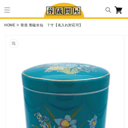
コンテ
カ
ンツに
ー
進む
ト
HOME
骨壺 青磁水仙 ７寸【名入れ対応可】
商品情
報にス
キップ