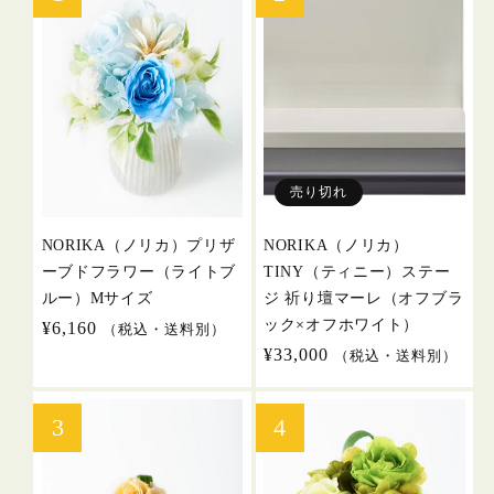
売り切れ
NORIKA（ノリカ）プリザ
NORIKA（ノリカ）
ーブドフラワー（ライトブ
TINY（ティニー）ステー
ルー）Mサイズ
ジ 祈り壇マーレ（オフブラ
ック×オフホワイト）
通
¥6,160
（税込・送料別）
常
通
¥33,000
（税込・送料別）
価
常
格
価
格