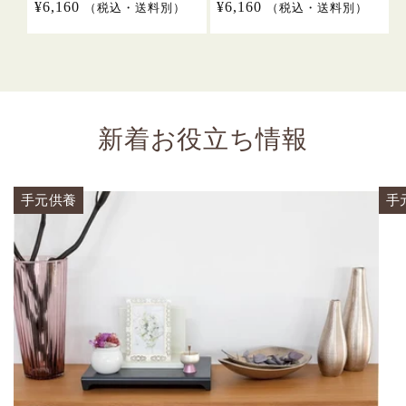
通
¥6,160
通
¥6,160
（税込・送料別）
（税込・送料別）
常
常
価
価
格
格
新着お役立ち情報
手元供養
手