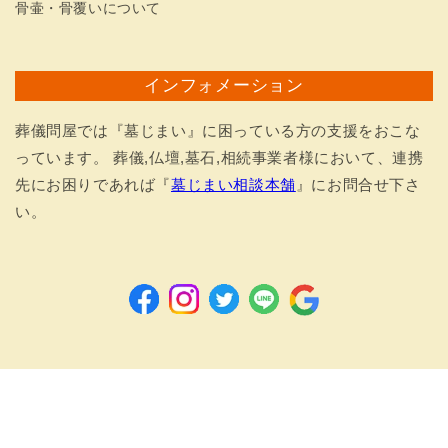
骨壷・骨覆いについて
インフォメーション
葬儀問屋では『墓じまい』に困っている方の支援をおこな
っています。 葬儀,仏壇,墓石,相続事業者様において、連携
先にお困りであれば『
墓じまい相談本舗
』にお問合せ下さ
い。
Facebook
Instagram
Twitter
LINE
Google
決
済
Copyright © 2026 sogi-tonya.com All Rights reserved.
方