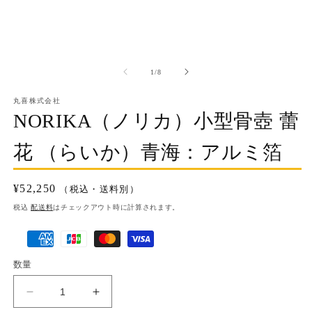
(1)
を
開
く
の
1
/
8
丸喜株式会社
NORIKA（ノリカ）小型骨壺 蕾
花 （らいか）青海：アルミ箔
通
¥52,250
（税込・送料別）
常
税込
配送料
はチェックアウト時に計算されます。
価
決
格
済
数量
方
法
NORIKA（ノ
NORIKA（ノ