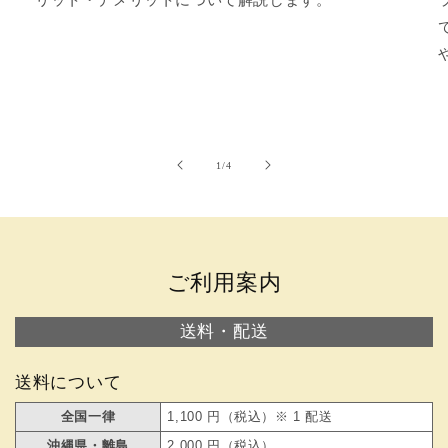
リット・デメリットについて解説します。
の
1
/
4
ご利用案内
送料・配送
送料について
全国一律
1,100 円（税込）※ 1 配送
沖縄県・離島
2,000 円（税込）