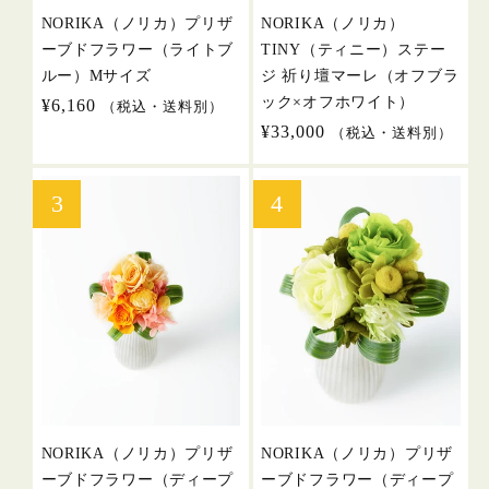
NORIKA（ノリカ）プリザ
NORIKA（ノリカ）
ーブドフラワー（ライトブ
TINY（ティニー）ステー
ルー）Mサイズ
ジ 祈り壇マーレ（オフブラ
ック×オフホワイト）
通
¥6,160
（税込・送料別）
常
通
¥33,000
（税込・送料別）
価
常
格
価
格
NORIKA（ノリカ）プリザ
NORIKA（ノリカ）プリザ
ーブドフラワー（ディープ
ーブドフラワー（ディープ