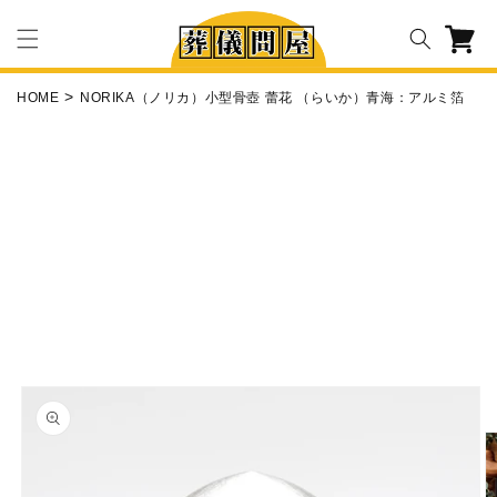
コンテ
カ
ンツに
ー
進む
ト
HOME
NORIKA（ノリカ）小型骨壺 蕾花 （らいか）青海：アルミ箔
商品情
報にス
キップ