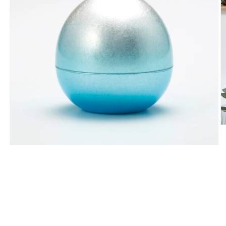
モ
ー
ダ
ル
で
メ
デ
(2
ィ
ア