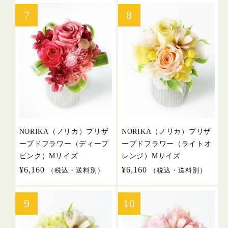
価
価
格
格
NORIKA（ノリカ）プリザ
NORIKA（ノリカ）プリザ
ーブドフラワー（ディープ
ーブドフラワー（ライトオ
ピンク）Mサイズ
レンジ）Mサイズ
通
¥6,160
通
¥6,160
（税込・送料別）
（税込・送料別）
常
常
価
価
格
格