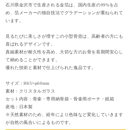
量
量
石川県金沢市で生産される金箔は、国内生産の99%を占
を
を
め、箔メーカーの独自技法でグラデーションが重ねられて
減
増
います。
ら
や
す
す
見るたびに美しさが増すこの小型骨壺は、高齢者の方にも
喜ばれるデザインです。
真鍮素材が耐久性を高め、大切な方のお骨を長期間安心し
て納めることができます。
優れた技術と素材で仕上げられた逸品です。
サイズ：H65×φ60mm
素材：クリスタルガラス
セット内容：骨壷・専用納骨袋・骨壷用ポーチ・紙箱
産地：日本製
※天然素材のため、経年により色味など変化していきます
が自然の風合いによるものです。