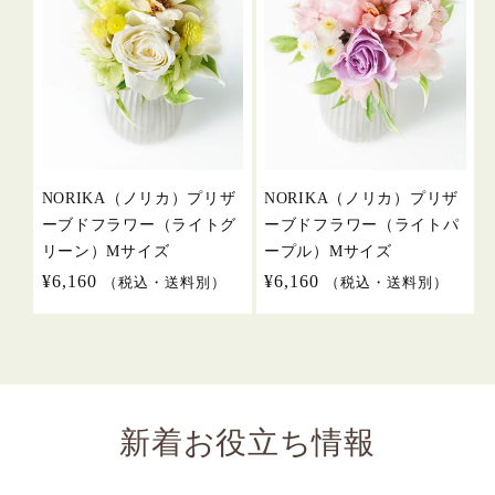
NORIKA（ノリカ）プリザ
NORIKA（ノリカ）プリザ
ーブドフラワー（ライトグ
ーブドフラワー（ライトパ
リーン）Mサイズ
ープル）Mサイズ
通
¥6,160
通
¥6,160
（税込・送料別）
（税込・送料別）
常
常
価
価
格
格
新着お役立ち情報