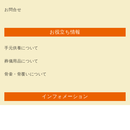
お問合せ
お役立ち情報
手元供養について
葬儀用品について
骨壷・骨覆いについて
インフォメーション
葬儀問屋では『墓じまい』に困っている方の支援をおこな
っています。 葬儀,仏壇,墓石,相続事業者様において、連携
先にお困りであれば『
墓じまい相談本舗
』にお問合せ下さ