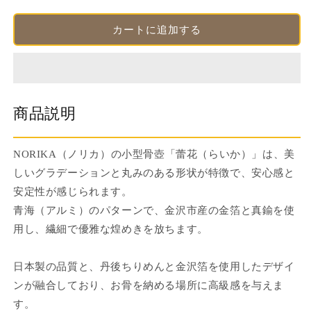
リ
リ
カ）
カ）
カートに追加する
小
小
型
型
骨
骨
壺
壺
蕾
蕾
商品説明
花
花
（ら
（ら
い
い
NORIKA（ノリカ）の小型骨壺「蕾花（らいか）」は、美
か）
か）
しいグラデーションと丸みのある形状が特徴で、安心感と
青
青
安定性が感じられます。
海：
海：
青海（アルミ）のパターンで、金沢市産の金箔と真鍮を使
ア
ア
用し、繊細で優雅な煌めきを放ちます。
ル
ル
ミ
ミ
日本製の品質と、丹後ちりめんと金沢箔を使用したデザイ
箔
箔
ンが融合しており、お骨を納める場所に高級感を与えま
の
の
数
数
す。